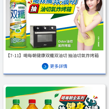
【7-11】喝每朝健康双纖双油切 抽油切氣炸烤箱
更多詳情