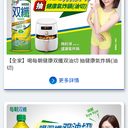
【全家】喝每朝健康双纖双油切 抽健康氣炸鍋(油
切)
更多詳情