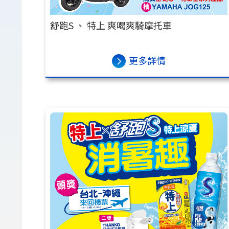
舒跑S 、 特上 爽喝爽騎摩托車
更多詳情