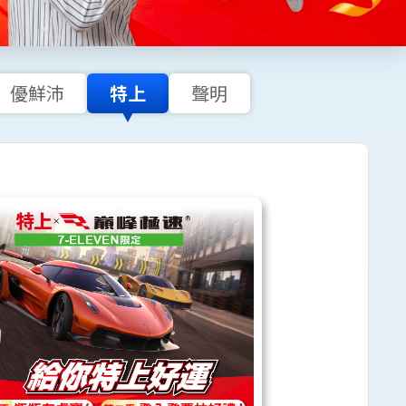
優鮮沛
特上
聲明