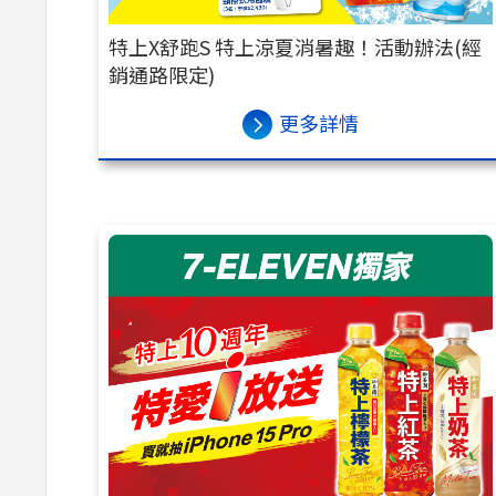
特上X舒跑S 特上涼夏消暑趣！活動辦法(經
銷通路限定)
更多詳情