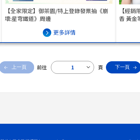
【全家限定】御茶園/特上登錄發票抽《崩
【經銷限
壞:星穹鐵道》周邊
香 黃金
更多詳情
前往
1
頁