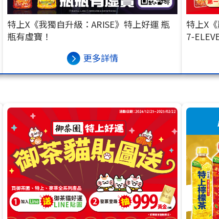
特上X《我獨自升級：ARISE》特上好運 瓶
特上X
瓶有虛寶！
7-ELE
更多詳情