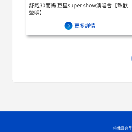
舒跑30而暢 巨星super show演唱會【致歉
聲明】
更多詳情
維他露食品