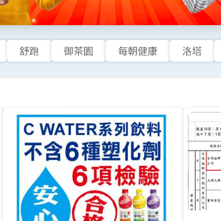
舒跑
御茶園
每朝健康
洛塔