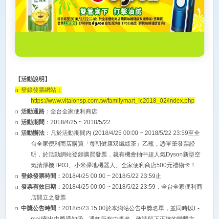
【活動說明】
n
登錄發票網站：
https://www.vitalonsp.com.tw/familymart_ic2018_02/index.php
n
活動通路
：全台全家便利商店
n
活動期間
：
2018/4/25 ~ 2018/5/22
n
活動辦法
：凡於活動期間內
(2018/4/25 00:00 ~ 2018/5/22 23:59
至全
台全家便利商店購買「每朝健康双纖綠茶」乙瓶，憑單筆發票證
明，於活動網站登錄購買發票，就有機會抽中超人氣
Dyson
新型空
氣清淨機
TP03
、小米掃地機器人、全家便利商店
500
元禮物卡！
n
登錄發票時間
：
2018/4/25 00:00 ~ 2018/5/22 23:59
止
n
發票有效日期
：
2018/4/25 00:00 ~ 2018/5/22 23:59
，全台全家便利商
店開立之發票
n
中獎公告時間
：
2018/5/23 15:00
於本網站公告中獎名單，並同時以
E-