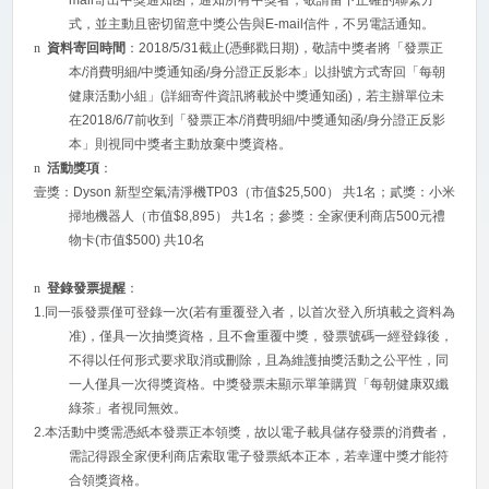
mail
寄出中獎通知函，通知所有中獎者，敬請留下正確的聯繫方
式，並主動且密切留意中獎公告與
E-mail
信件，不另電話通知。
n
資料寄回時間
：
2018/5/31
截止
(
憑郵戳日期
)
，敬請中獎者將「發票正
本
/
消費明細
/
中獎通知函
/
身分證正反影本」以掛號方式寄回「每朝
健康活動小組」
(
詳細寄件資訊將載於中獎通知函
)
，若主辦單位未
在
2018/6/7
前收到「發票正本
/
消費明細
/
中獎通知函
/
身分證正反影
本」則視同中獎者主動放棄中獎資格。
n
活動獎項
：
壹獎：
Dyson
新型空氣清淨機
TP03
（市值
$25,500
） 共
1
名；貳獎：小米
掃地機器人（市值
$8,895
） 共
1
名；參獎：全家便利商店
500
元禮
物卡
(
市值
$500)
共
10
名
n
登錄發票提醒
：
1.
同一張發票僅可登錄一次
(
若有重覆登入者，以首次登入所填載之資料為
准
)
，僅具一次抽獎資格，且不會重覆中獎，發票號碼一經登錄後，
不得以任何形式要求取消或刪除，且為維護抽獎活動之公平性，同
一人僅具一次得獎資格。中獎發票未顯示單筆購買「每朝健康双纖
綠茶」者視同無效。
2.
本活動中獎需憑紙本發票正本領獎，故以電子載具儲存發票的消費者，
需記得跟全家便利商店索取電子發票紙本正本，若幸運中獎才能符
合領獎資格。