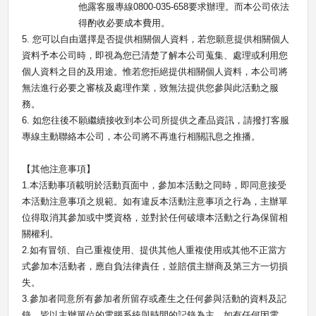
他露客服專線
0800-035-658
要求辦理。而本公司依法
得酌收必要成本費用。
5.
您可以自由選擇是否提供相關個人資料，若您願意提供相關個人
資料予本公司時，即視為您已清楚了解本公司蒐集、處理或利用您
個人資料之目的及用途。惟若您拒絕提供相關個人資料，本公司將
無法進行必要之審核及處理作業，致無法提供您參與此活動之服
務。
6.
如您往後不願繼續接收到本公司所提供之產品資訊，請撥打客服
專線主動聯絡本公司，本公司將不再進行相關訊息之推播。
【其他注意事項】
1.
本活動事項載明於活動頁面中，參加本活動之同時，即同意接受
本活動注意事項之規範。如有違反本活動注意事項之行為，主辦單
位得取消其參加或中獎資格，並對於任何破壞本活動之行為保留相
關權利。
2.
如有冒領、自己重複使用、提供其他人重複使用或其他不正當方
式參加本活動者，應自負法律責任，並賠償主辦商及第三方一切損
失。
3.
參加者同意所有參加者所留存或產生之任何參與活動的資料及記
錄，皆以主辦單位的電腦系統與時間的記錄為主。如有任何因電