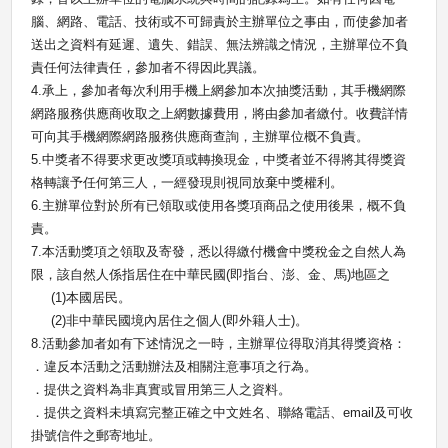
腦、網路、電話、技術或不可歸責於主辦單位之事由，而使參加者
送出之資料有延遲、遺失、錯誤、無法辨識之情況，主辦單位不負
責任何法律責任，參加者不得因此異議。
4.
承上，參加者每次利用手機上網參加本次抽獎活動，其手機網際
網路服務供應商收取之上網數據費用，將由參加者繳付。收費詳情
可向其手機網際網路服務供應商查詢，主辦單位概不負責。
5.
中獎者不得要求更改獎項或轉換現金，中獎者並不得將其得獎資
格轉讓予任何第三人，一經發現則視同放棄中獎權利。
6.
主辦單位對於所有已領取或使用各獎項商品之使用後果，概不負
責。
7.
本活動獎項之領取及寄發，悉以得繳付機會中獎稅金之自然人為
限，該自然人係指居住在中華民國
(
即指台、澎、金、馬
)
地區之
(1)
本國居民。
(2)
非中華民國境內居住之個人
(
即外籍人士
)
。
8.
活動參加者如有下述情況之一時，主辦單位得取消其得獎資格：
．違反本活動之活動辦法及相關注意事項之行為。
．提供之資料為非真實或冒用第三人之資料。
．提供之資料未填寫完整正確之中文姓名、聯絡電話、
email
及可收
掛號信件之郵寄地址。