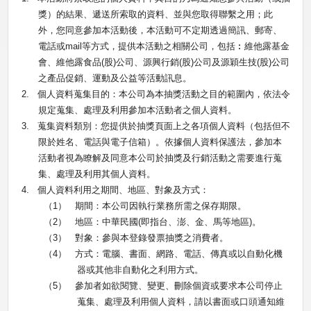
獎）的結果、遞送所索取的資料、並與您取得聯繫之用；此
外，您同意參加本活動後，本活動可不定期透過簡訊、郵寄、
電話或
mail
等方式，提供本活動之相關公司，包括︰維他露基金
會、維他露食品
(
股
)
公司、源興行銷
(
股
)
公司及源穎生技
(
股
)
公司
之產品促銷、運動及公益等活動訊息。
2.
個人資料蒐集目的：本公司為本抽獎活動之目的範圍內，依法令
規定蒐集、處理及利用參加本活動者之個人資料。
3.
蒐集資料類別：您提供於抽獎頁面上之各項個人資料（包括但不
限於姓名、電話與電子信箱）。依據個人資料保護法，參加本
活動者視為瞭解及同意本公司於抽獎及行銷活動之需要進行蒐
集、處理及利用其個人資料。
4.
個人資料利用之期間、地區、對象及方式：
（
1
）
期間：本公司因執行業務所需之保存期限。
（
2
）
地區：中華民國
(
即指台、澎、金、馬等地區
)
。
（
3
）
對象：參與本登錄發票抽獎之消費者。
（
4
）
方式：電腦、書面、網路、電話、傳真或以自動化機
器或其他非自動化之利用方式。
（
5
）
參加者如欲閱覽、變更、刪除個資或要求本公司停止
蒐集、處理及利用個人資料，請以書面或口頭通知維