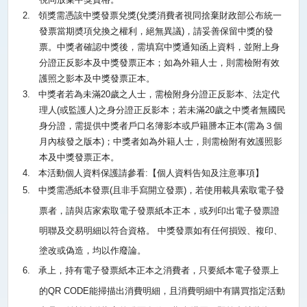
2.
領獎需憑該中獎發票兌獎
(
兌獎消費者視同捨棄財政部公布統一
發票當期奬項兌換之權利，絕無異議
)
，請妥善保留中獎的發
票。中獎者確認中獎後，需填寫中獎通知函上資料，並附上身
分證正反影本及中獎發票正本；如為外籍人士，則需檢附有效
護照之影本及中獎發票正本。
3.
中獎者若為未滿
20
歲之人士，需檢附身分證正反影本、法定代
理人
(
或監護人
)
之身分證正反影本；若未滿
20
歲之中獎者無國民
身分證，需提供中獎者戶口名簿影本或戶籍謄本正本
(
需為３個
月內核發之版本
)
；中獎者如為外籍人士，則需檢附有效護照影
本及中獎發票正本。
4.
本活動個人資料保護請參看
:
【個人資料告知及注意事項】
5.
中獎需憑紙本發票
(
且非手寫開立發票
)
，若使用載具索取電子發
票者，請與店家索取電子發票紙本正本，或列印出電子發票證
明聯及交易明細以符合資格。
中獎發票如有任何損毀、複印、
塗改或偽造，均以作廢論。
6.
承上，持有電子發票紙本正本之消費者，只要紙本電子發票上
的
QR CODE
能掃描出消費明細，且消費明細中有購買指定活動