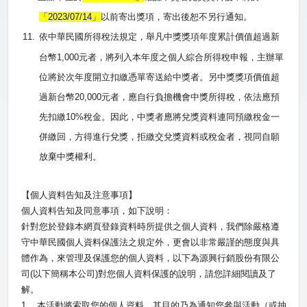
「
2023/07/14
」
以前寄出獎項，寄出後恕不另行通知。
11.
依中華民國所得稅法規定，舉凡中獎獎項年度累計價值超過新
台幣
1,000
元者，將列入本年度之個人綜合所得稅申報，主辦單
位將於次年度開立扣繳憑單寄送給中獎者。另中獎獎項價值超
過新台幣
20,000
元者，應自行負擔機會中獎所得稅，依法應預
先扣繳
10%
稅金。因此，中獎者應將兌獎資料連同預繳稅金一
併繳回，方得進行兌獎，拒繳交兌獎資料或稅金者，視同自願
放棄中獎權利。
【個人資料告知及注意事項】
個人資料告知及同意事項，如下說明：
針對您於登錄本網頁登錄資料時所提供之個人資料，我們除嚴格遵
守中華民國個人資料保護法之規定外，更會以非常嚴謹的態度與具
體作為，來管理及保護您的個人資料，以下為源興行銷股份有限公
司
(
以下簡稱本公司
)
對您個人資料保護的說明，請您詳細閱讀及了
解。
1.
本活動將索取您的個人資料，其目的乃為通知您參與活動（或抽