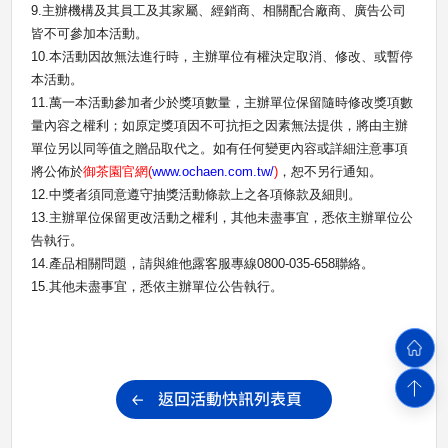
9.
主辦機構及其員工及其家屬、經銷商、相關配合廠商、廣告公司
皆不可參加本活動。
10.
本活動因故無法進行時，主辦單位有權決定取消、修改、或暫停
本活動。
11.
萬一本活動參加者少於獎項數量，主辦單位保留隨時修改獎項數
量內容之權利；如原定獎項因不可抗拒之因素無法提供，將由主辦
單位另以同等值之贈品取代之。如有任何變更內容或詳細注意事項
將公佈於
御茶園官網
(
www.ochaen.com.tw/
)
，恕不另行通知。
12.
中獎者須同意遵守抽獎活動條款上之各項條款及細則。
13.
主辦單位保留更改活動之權利，其他未盡事宜，悉依主辦單位公
告執行。
14.
產品相關問題，請與維他露客服專線
0800-035-658
聯絡。
15.
其他未盡事宜，悉依主辦單位公告執行。