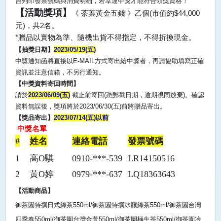
台列印發票號碼與消費明細，若幸運中獎才能符合領獎資格！
【活動獎項】
《 茶葉黃金五錢 》乙個(市值約$44,000
元)，共2名。
*贈品以實物為準、隨機出貨不得指定，不得折換現金。
【抽獎日期】
2023/05/19(
五
)
中獎通知函將直接以
E-MAIL
方式寄出給中獎者，再請協助填寫正確
資訊並注意信箱，不另行通知。
【中獎資料寄回時間】
請於
2023/06/09(
五
)
截止前寄回
(
憑郵戳日期，逾期視同放棄
)
。確認
資料無誤後，獎項將於2023/06/30(五)前將贈品寄出。
【獎品寄出】
2023/07/14(
五
)以
前
中獎名單
#
姓名
連絡電話
發票號碼
1
高O騏
0910-***-539
LR14150516
2
黃O婷
0979-***-637
LQ18363643
【活動商品】
御茶園特撰日式綠茶
550ml/
御茶園特撰冰釀綠茶
550ml/
御茶園台灣
四季春
550ml/
御茶園台灣金萱
550ml/
御茶園極生茶
550ml/
御茶園冷