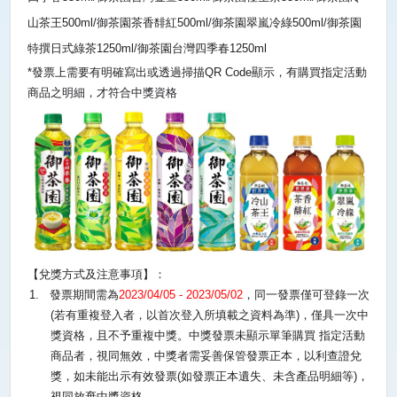
山茶王
500ml/
御茶園茶香馡紅
500ml/
御茶園翠嵐冷綠
500ml/
御茶園
特撰日式綠茶
1250ml/
御茶園台灣四季春
1250ml
*
發票上需要有明確寫出或透過掃描
QR Code
顯示，有購買指定活動
商品之明細，才符合中獎資格
【兌獎方式及注意事項】：
1.
發票期間需為
2023/04/05 - 2023/05/02
，同一發票僅可登錄一次
(
若有重複登入者，以首次登入所填載之資料為準
)
，僅具一次中
獎資格，且不予重複中獎。中獎發票未顯示單筆購買 指定活動
商品者，視同無效，中獎者需妥善保管發票正本，以利查證兌
獎，如未能出示有效發票
(
如發票正本遺失、未含產品明細等
)
，
視同放棄中獎資格。