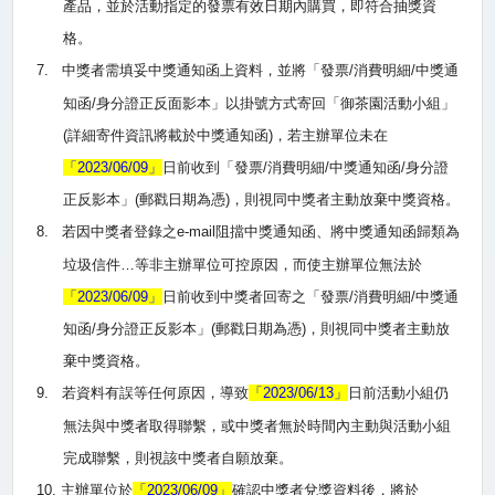
產品，並於活動指定的發票有效日期內購買，即符合抽獎資
格。
7.
中獎者需填妥中獎通知函上資料，並將「發票
/
消費明細
/
中獎通
知函
/
身分證正反面影本」以掛號方式寄回「御茶園活動小組」
(
詳細寄件資訊將載於中獎通知函
)
，若主辦單位未在
「
2023/06/09
」
日前收到「發票
/
消費明細
/
中獎通知函
/
身分證
正反影本」
(
郵戳日期為憑
)
，則視同中獎者主動放棄中獎資格。
8.
若因中獎者登錄之
e-mail
阻擋中獎通知函、將中獎通知函歸類為
垃圾信件…等非主辦單位可控原因，而使主辦單位無法於
「
2023/06/09
」
日前收到中獎者回寄之「發票
/
消費明細
/
中獎通
知函
/
身分證正反影本」
(
郵戳日期為憑
)
，則視同中獎者主動放
棄中獎資格。
9.
若資料有誤等任何原因，導致
「
2023/06/13
」
日前活動小組仍
無法與中獎者取得聯繫，或中獎者無於時間內主動與活動小組
完成聯繫，則視該中獎者自願放棄。
10.
主辦單位於
「
2023/06/09
」
確認中獎者兌獎資料後，將於