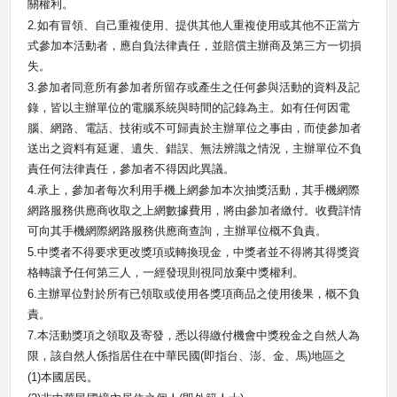
關權利。
2.
如有冒領、自己重複使用、提供其他人重複使用或其他不正當方
式參加本活動者，應自負法律責任，並賠償主辦商及第三方一切損
失。
3.
參加者同意所有參加者所留存或產生之任何參與活動的資料及記
錄，皆以主辦單位的電腦系統與時間的記錄為主。如有任何因電
腦、網路、電話、技術或不可歸責於主辦單位之事由，而使參加者
送出之資料有延遲、遺失、錯誤、無法辨識之情況，主辦單位不負
責任何法律責任，參加者不得因此異議。
4.
承上，參加者每次利用手機上網參加本次抽獎活動，其手機網際
網路服務供應商收取之上網數據費用，將由參加者繳付。收費詳情
可向其手機網際網路服務供應商查詢，主辦單位概不負責。
5.
中獎者不得要求更改獎項或轉換現金，中獎者並不得將其得獎資
格轉讓予任何第三人，一經發現則視同放棄中獎權利。
6.
主辦單位對於所有已領取或使用各獎項商品之使用後果，概不負
責。
7.
本活動獎項之領取及寄發，悉以得繳付機會中獎稅金之自然人為
限，該自然人係指居住在中華民國
(
即指台、澎、金、馬
)
地區之
(1)
本國居民。