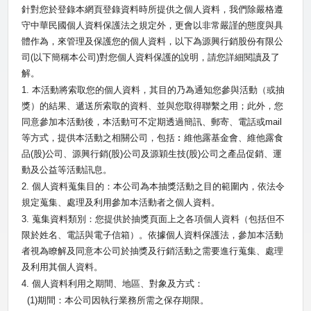
針對您於登錄本網頁登錄資料時所提供之個人資料，我們除嚴格遵
守中華民國個人資料保護法之規定外，更會以非常嚴謹的態度與具
體作為，來管理及保護您的個人資料，以下為源興行銷股份有限公
司
(
以下簡稱本公司
)
對您個人資料保護的說明，請您詳細閱讀及了
解。
1.
本活動將索取您的個人資料，其目的乃為通知您參與活動（或抽
獎）的結果、遞送所索取的資料、並與您取得聯繫之用；此外，您
同意參加本活動後，本活動可不定期透過簡訊、郵寄、電話或
mail
等方式，提供本活動之相關公司，包括︰維他露基金會、維他露食
品
(
股
)
公司、源興行銷
(
股
)
公司及源穎生技
(
股
)
公司之產品促銷、運
動及公益等活動訊息。
2.
個人資料蒐集目的：本公司為本抽獎活動之目的範圍內，依法令
規定蒐集、處理及利用參加本活動者之個人資料。
3.
蒐集資料類別：您提供於抽獎頁面上之各項個人資料（包括但不
限於姓名、電話與電子信箱）。依據個人資料保護法，參加本活動
者視為瞭解及同意本公司於抽獎及行銷活動之需要進行蒐集、處理
及利用其個人資料。
4.
個人資料利用之期間、地區、對象及方式：
(1)
期間：本公司因執行業務所需之保存期限。