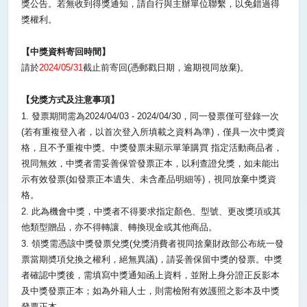
獎公告。若無收到得獎通知，請自行與主辦單位聯繫，以免錯過得
獎權利。
【中獎資料寄回時間】
請於
2024/05/31
截止前寄回
(
憑郵戳日期，逾期視同放棄
)
。
【兌獎方式及注意事項】
1.
發票期間需為
2024/04/03 - 2024/04/30
，同一發票僅可登錄一次
(
若有重複登入者，以首次登入所填載之資料為準
)
，僅具一次中獎資
格，且不予重複中獎。中獎發票未顯示單筆購買 指定活動商品者，
視同無效，中獎者需妥善保管發票正本，以利查證兌獎，如未能出
示有效發票
(
如發票正本遺失、未含產品明細等
)
，視同放棄中獎資
格。
2.
此為機會中獎，中獎者不得要求指定顏色、型號、更改獎項或其
他類型贈品，亦不得轉讓、轉換現金或其他商品。
3.
領獎需憑該中獎發票兌獎
(
兌獎消費者視同捨棄財政部公布統一發
票當期奬項兌換之權利，絕無異議
)
，請妥善保留中獎的發票。中獎
者確認中獎後，需填寫中獎通知函上資料，並附上身分證正反影本
及中獎發票正本；如為外籍人士，則需檢附有效護照之影本及中獎
發票正本。