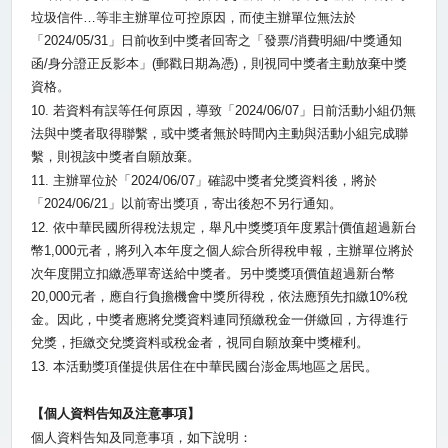
垃圾信件…等非主辦單位可控原因，而使主辦單位無法於
「
2024/05/31
」日前收到中獎者回寄之「發票
/
消費明細
/
中獎通知
函
/
身分證正反影本」
(
郵戳日期為憑
)
，則視同中獎者主動放棄中獎
資格。
10.
若資料有誤等任何原因，導致「
2024/06/07
」日前活動小組仍無
法與中獎者取得聯繫，或中獎者無於時間內主動與活動小組完成聯
繫，則視該中獎者自願放棄。
11.
主辦單位於「
2024/06/07
」確認中獎者兌獎資料後，將於
「
2024/06/21
」以前寄出獎項，寄出後恕不另行通知。
12.
依中華民國所得稅法規定，舉凡中獎獎項年度累計價值超過新台
幣
1,000
元者，將列入本年度之個人綜合所得稅申報，主辦單位將於
次年度開立扣繳憑單寄送給中獎者。另中獎獎項價值超過新台幣
20,000
元者，應自行負擔機會中獎所得稅，依法應預先扣繳
10%
稅
金。因此，中獎者應將兌獎資料連同預繳稅金一併繳回，方得進行
兌獎，拒繳交兌獎資料或稅金者，視同自願放棄中獎權利。
13.
本活動獎項僅提供居住在中華民國台澎金馬地區之居民。
【個人資料告知及注意事項】
個人資料告知及同意事項，如下說明：