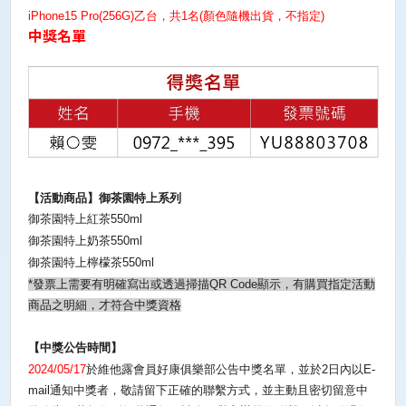
iPhone15 Pro(256G)
乙台，共
1
名
(
顏色隨機出貨，不指定
)
中獎名單
【活動商品】御茶園特上系列
御茶園特上紅茶
550ml
御茶園特上奶茶
550ml
御茶園特上檸檬茶
550ml
*
發票上需要有明確寫出或透過掃描
QR Code
顯示，有購買指定活動
商品之明細，才符合中獎資格
【
中獎公告時間
】
2024/05/17
於維他露會員好康俱樂部公告中獎名單，並於
2
日內以
E-
mail
通知中獎者，敬請留下正確的聯繫方式，並主動且密切留意中