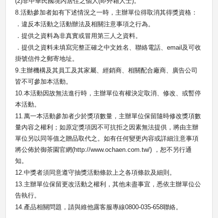
(2)
非中華民國境內居住之個人
(
即外籍人士
)
。
8.
活動參加者如有下述情況之一時，主辦單位得取消其得獎資格：
．違反本活動之活動辦法及相關注意事項之行為。
．提供之資料為非真實或冒用第三人之資料。
．提供之資料未填寫完整正確之中文姓名、聯絡電話、
email
及可收
掛號信件之郵寄地址。
9.
主辦機構及其員工及其家屬、經銷商、相關配合廠商、廣告公司
皆不可參加本活動。
10.
本活動因故無法進行時，主辦單位有權決定取消、修改、或暫停
本活動。
11.
萬一本活動參加者少於獎項數量，主辦單位保留隨時修改獎項數
量內容之權利；如原定獎項因不可抗拒之因素無法提供，將由主辦
單位另以同等值之贈品取代之。如有任何變更內容或詳細注意事項
將公佈於御茶園官網
(http://www.ochaen.com.tw/)
，恕不另行通
知。
12.
中獎者須同意遵守抽獎活動條款上之各項條款及細則。
13.
主辦單位保留更改活動之權利，其他未盡事宜，悉依主辦單位公
告執行。
14.
產品相關問題，請與維他露客服專線
0800-035-658
聯絡。