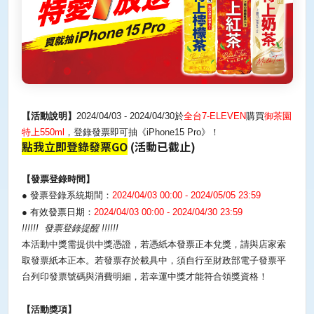
【活動說明】
2024/04/03 - 2024/04/30
於
全台
7-ELEVEN
購買
御茶園
特上
550ml
，登錄發票即可抽《
iPhone15 Pro
》！
點我立即登錄發票
GO
(活動已截止)
【發票登錄時間】
●
發票登錄系統期間：
2024/04/03 00:00 - 2024/05/05 23:59
●
有效發票日期：
2024/04/03 00:00 - 2024/04/30 23:59
!!!!!!
發票登錄提醒
!!!!!!
本活動中獎需提供中獎憑證，若憑紙本發票正本兌獎，請與店家索
取發票紙本正本。若發票存於載具中，須自行至財政部電子發票平
台列印發票號碼與消費明細，若幸運中獎才能符合領獎資格！
【活動獎項】