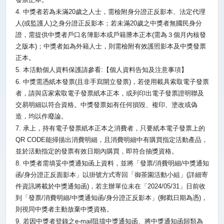
4.
中獎者若為未滿
20
歲之人士，需檢附身分證正反影本、法定代理
人
(
或監護人
)
之身分證正反影本；若未滿
20
歲之中獎者無國民身分
證，需提供中獎者戶口名簿影本或戶籍謄本正本
(
需為３個月內核發
之版本
)
；中獎者如為外籍人士，則需檢附有效護照影本及中獎發票
正本。
5.
本活動個人資料保護請參看
:
【個人資料告知及注意事項】
6.
中獎需憑紙本發票
(
且非手寫開立發票
)
，若使用載具索取電子發票
者，請與店家索取電子發票紙本正本，或列印出電子發票證明聯及
交易明細以符合資格。中獎發票如有任何損毀、複印、塗改或偽
造，均以作廢論。
7.
承上，持有電子發票紙本正本之消費者，只要紙本電子發票上的
QR CODE
能掃描出消費明細，且消費明細中有購買指定活動產品，
並於活動指定的發票有效日期內購買，即符合抽獎資格。
8.
中獎者需填妥中獎通知函上資料，並將「發票
/
消費明細
/
中獎通知
函
/
身分證正反面影本」以掛號方式寄回「御茶園活動小組」
(
詳細寄
件資訊將載於中獎通知函
)
，若主辦單位未在「
2024/05/31
」日前收
到「發票
/
消費明細
/
中獎通知函
/
身分證正反影本」
(
郵戳日期為憑
)
，
則視同中獎者主動放棄中獎資格。
9.
若因中獎者登錄之
e-mail
阻擋中獎通知函、將中獎通知函歸類為