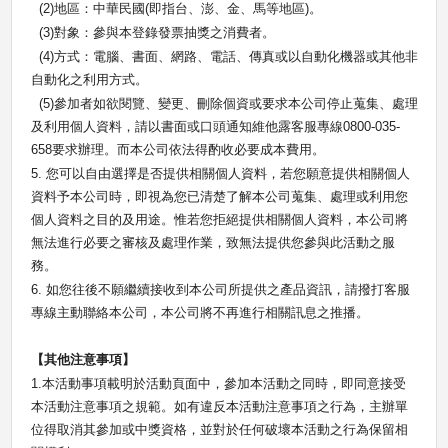
(2)
地區：中華民國
(
即指台、澎、金、馬等地區
)
。
(3)
對象：參與本登錄發票抽獎之消費者。
(4)
方式：電腦、書面、網路、電話、傳真或以自動化機器或其他非
自動化之利用方式。
(5)
參加者如欲閱覽、變更、刪除個資或要求本公司停止蒐集、處理
及利用個人資料，請以書面或口頭通知維他露客服專線
0800-035-
658
要求辦理。而本公司依法得酌收必要成本費用。
5.
您可以自由選擇是否提供相關個人資料，若您願意提供相關個人
資料予本公司時，即視為您已清楚了解本公司蒐集、處理或利用您
個人資料之目的及用途。惟若您拒絕提供相關個人資料，本公司將
無法進行必要之審核及處理作業，致無法提供您參與此活動之服
務。
6.
如您往後不願繼續接收到本公司所提供之產品資訊，請撥打客服
專線主動聯絡本公司，本公司將不再進行相關訊息之推播。
【其他注意事項】
1.
本活動事項載明於活動頁面中，參加本活動之同時，即同意接受
本活動注意事項之規範。如有違反本活動注意事項之行為，主辦單
位得取消其參加或中獎資格，並對於任何破壞本活動之行為保留相