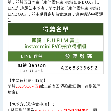
單，
並於五日內由『維他露好康俱樂部LINE OA』以
LINE訊息通知中獎者，請勿封鎖『維他露好康俱樂部
LINE OA』，並主動且密切留意訊息，避免錯過中獎通
知。
【中獎資料寄回時間】
請於
2025/08/07(
五
)
截止前寄回
(
憑郵戳日期，逾期視同
放棄
)
。
【兌獎方式及注意事項】：
1.
發票期間需為
2026/06/03(
三
) ~ 2026/07/09 (
四
)
，同一