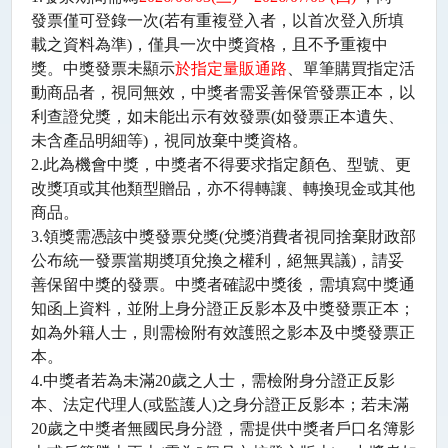
發票僅可登錄一次
(
若有重複登入者，以首次登入所填
載之資料為準
)
，僅具一次中獎資格，且不予重複中
獎。中獎發票未顯示
於指定量販通路
、單筆購買指定活
動商品者，視同無效，中獎者需妥善保管發票正本，以
利查證兌獎，如未能出示有效發票
(
如發票正本遺失、
未含產品明細等
)
，視同放棄中獎資格。
2.
此為機會中獎，中獎者不得要求指定顏色、型號、更
改獎項或其他類型贈品，亦不得轉讓、轉換現金或其他
商品。
3.
領獎需憑該中獎發票兌獎
(
兌獎消費者視同捨棄財政部
公布統一發票當期奬項兌換之權利，絕無異議
)
，請妥
善保留中獎的發票。中獎者確認中獎後，需填寫中獎通
知函上資料，並附上身分證正反影本及中獎發票正本；
如為外籍人士，則需檢附有效護照之影本及中獎發票正
本。
4.
中獎者若為未滿
20
歲之人士，需檢附身分證正反影
本、法定代理人
(
或監護人
)
之身分證正反影本；若未滿
20
歲之中獎者無國民身分證，需提供中獎者戶口名簿影