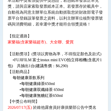
本活動中獎者須提供中獎憑證，若憑紙本發票正本兌
獎，請與店家索取發票紙本正本。若發票存於載具中，
自動視為同意主辦單位系統自動抓取您於財政部電子發
票平台登錄該筆發票之資料，以利主辦單位核對發票號
碼與消費明細，若幸運中獎才能符合領獎資格！
【指定通路】
家樂福
(
含家樂福超市
)
、大全聯、愛買
【活動獎項】
(
獎項以實物為準，不得指定顏色及款式
)
•
FUJIFILM
富士
instax mini EVO
拍立得相機
(
含底片
1
包
)
共抽出
1
台
(
建議售價：
$6,290)
【活動商品】
每朝健康茶飲系列
•每朝健康綠茶
650ml
•每朝健康双纖綠茶
650ml
•每朝健康無糖紅茶
650ml
【中獎公布時間】
2026/07/17(
五
)
於維他露會員好康俱樂部公告中獎名