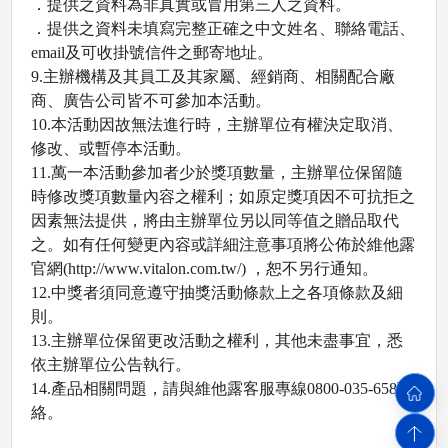
．提供之資料為非真實或冒用第三人之資料。
．提供之資料未填寫完整正確之中文姓名、聯絡電話、
email
及可收掛號信件之郵寄地址。
9.
主辦機構及其員工及其家屬、經銷商、相關配合廠
商、廣告公司皆不可參加本活動。
10.
本活動因故無法進行時，主辦單位有權決定取消、
修改、或暫停本活動。
11.
萬一本活動參加者少於獎項數量，主辦單位保留隨
時修改獎項數量內容之權利；如原定獎項因不可抗拒之
因素無法提供，將由主辦單位另以同等值之贈品取代
之。如有任何變更內容或詳細注意事項將公佈於維他露
官網
(http://www.vitalon.com.tw/)
，恕不另行通知。
12.
中獎者須同意遵守抽獎活動條款上之各項條款及細
則。
13.
主辦單位保留更改活動之權利，其他未盡事宜，悉
依主辦單位公告執行。
14.
產品相關問題，請與維他露客服專線
0800-035-658
聯
絡。