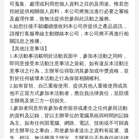
司蒐集、處理或利用您個人資料之目的及用途。惟若您
拒絕提供相關個人資料，本公司將無法進行必要之審核
及處理作業，致無法提供您參與此活動之服務。
6.
如您往後不願繼續接收到本公司所提供之產品資訊，
請撥打客服專線主動聯絡本公司，本公司將不再進行相
關訊息之推播。
【其他注意事項】
1.
本活動事項載明於活動頁面中，參加本活動之同時，
即同意接受本活動注意事項之規範。如有違反本活動注
意事項之行為，主辦單位得取消其參加或中獎資格，並
對於任何破壞本活動之行為保留相關權利。
2.
如有冒領、自己重複使用、提供其他人重複使用或其
他不正當方式參加本活動者，應自負法律責任，並賠償
主辦商及第三方一切損失。
3.
參加者同意所有參加者所留存或產生之任何參與活動
的資料及記錄，皆以主辦單位的電腦系統與時間的記錄
為主。如有任何因電腦、網路、電話、技術或不可歸責
於主辦單位之事由，而使參加者送出之資料有延遲、遺
失、錯誤、無法辨識之情況，主辦單位不負責任何法律