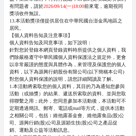
有問題者，請於
2026/09/14(
一
)18:00
前來電，逾期視同
獎項收件無誤。
13.
本活動獎項僅提供居住在中華民國台澎金馬地區之
居民。
【個人資料告知及注意事項】
個人資料告知及同意事項，如下說明：
針對您於登錄本網頁登錄資料時所提供之個人資料，我
們除嚴格遵守中華民國個人資料保護法之規定外，更會
以非常嚴謹的態度與具體作為，來管理及保護您的個人
資料，以下為源興行銷股份有限公司
(
以下簡稱本公司
)
對您個人資料保護的說明，請您詳細閱讀及了解。
1.
本活動將索取您的個人資料，其目的乃為通知您參與
活動（或抽獎）的結果、遞送所索取的資料、並與您取
得聯繫之用；此外，您同意參加本活動後，本活動可不
定期透過簡訊、郵寄、電話或
mail
等方式，提供本活動
之相關公司，包括︰維他露基金會、維他露食品
(
股
)
公
司、源興行銷
(
股
)
公司及源穎生技
(
股
)
公司之產品促
銷、運動及公益等活動訊息。