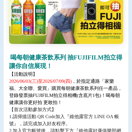
喝每朝健康茶飲系列 抽
FUJIFILM
拍立得
讓你自信展現！
【活動說明】
2026/06/03(
三
)
至
2026/07/09(
四
)
，於指定通路「家樂
福、大全聯、愛買」購買每朝健康茶飲系列任一產品，
登錄發票抽
FUJIFILM
拍立得相機
(
含底片
1
包
)
！喝每朝
健康讓你更好拍 更敢拍！
【首次活動參加方式】
1.請掃描活動 QR Code加入『維他露官方 LINE OA 帳
號』，請完成加入好友程序。
2.加入官方帳號後，請點擊下方『維他露好康俱樂部網