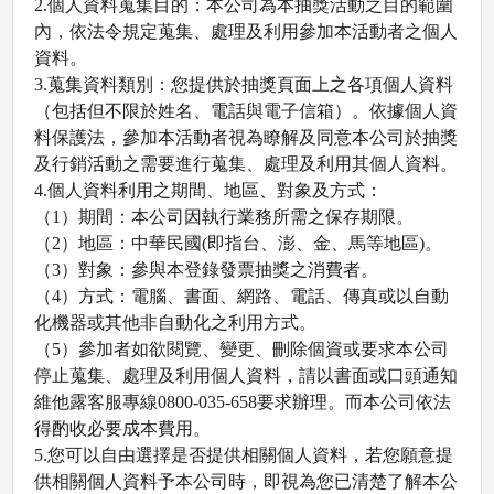
2.
個人資料蒐集目的：本公司為本抽獎活動之目的範圍
內，依法令規定蒐集、處理及利用參加本活動者之個人
資料。
3.
蒐集資料類別：您提供於抽獎頁面上之各項個人資料
（包括但不限於姓名、電話與電子信箱）。依據個人資
料保護法，參加本活動者視為瞭解及同意本公司於抽獎
及行銷活動之需要進行蒐集、處理及利用其個人資料。
4.
個人資料利用之期間、地區、對象及方式：
（
1
）期間：本公司因執行業務所需之保存期限。
（
2
）地區：中華民國
(
即指台、澎、金、馬等地區
)
。
（
3
）對象：參與本登錄發票抽獎之消費者。
（
4
）方式：電腦、書面、網路、電話、傳真或以自動
化機器或其他非自動化之利用方式。
（
5
）參加者如欲閱覽、變更、刪除個資或要求本公司
停止蒐集、處理及利用個人資料，請以書面或口頭通知
維他露客服專線
0800-035-658
要求辦理。而本公司依法
得酌收必要成本費用。
5.
您可以自由選擇是否提供相關個人資料，若您願意提
供相關個人資料予本公司時，即視為您已清楚了解本公