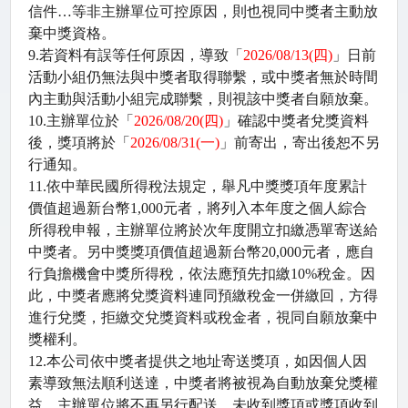
信件…等非主辦單位可控原因，則也視同中獎者主動放
棄中獎資格。
9.
若資料有誤等任何原因，導致「
2026/08/13(
四
)
」日前
活動小組仍無法與中獎者取得聯繫，或中獎者無於時間
內主動與活動小組完成聯繫，則視該中獎者自願放棄。
10.
主辦單位於「
2026/08/20(
四
)
」確認中獎者兌獎資料
後，獎項將於「
2026/08/31(
一
)
」前寄出，寄出後恕不另
行通知。
11.
依中華民國所得稅法規定，舉凡中獎獎項年度累計
價值超過新台幣
1,000
元者，將列入本年度之個人綜合
所得稅申報，主辦單位將於次年度開立扣繳憑單寄送給
中獎者。另中獎獎項價值超過新台幣
20,000
元者，應自
行負擔機會中獎所得稅，依法應預先扣繳
10%
稅金。因
此，中獎者應將兌獎資料連同預繳稅金一併繳回，方得
進行兌獎，拒繳交兌獎資料或稅金者，視同自願放棄中
獎權利。
12.
本公司依中獎者提供之地址寄送獎項，如因個人因
素導致無法順利送達，中獎者將被視為自動放棄兌獎權
益，主辦單位將不再另行配送，未收到獎項或獎項收到