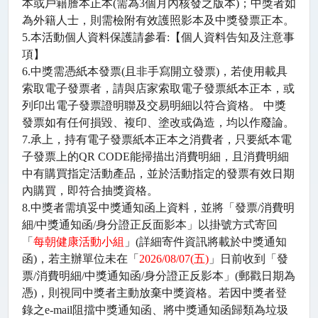
本或戶籍謄本正本
(
需為
3
個月內核發之版本
)
；中獎者如
為外籍人士，則需檢附有效護照影本及中獎發票正本。
5.
本活動個人資料保護請參看
:
【個人資料告知及注意事
項】
6.
中獎需憑紙本發票
(
且非手寫開立發票
)
，若使用載具
索取電子發票者，請與店家索取電子發票紙本正本，或
列印出電子發票證明聯及交易明細以符合資格。 中獎
發票如有任何損毀、複印、塗改或偽造，均以作廢論。
7.
承上，持有電子發票紙本正本之消費者，只要紙本電
子發票上的
QR CODE
能掃描出消費明細，且消費明細
中有購買指定活動產品，並於活動指定的發票有效日期
內購買，即符合抽獎資格。
8.
中獎者需填妥中獎通知函上資料，並將「發票
/
消費明
細
/
中獎通知函
/
身分證正反面影本」以掛號方式寄回
「
每朝健康活動小組
」
(
詳細寄件資訊將載於中獎通知
函
)
，若主辦單位未在「
2026/08/07(
五
)
」日前收到「發
票
/
消費明細
/
中獎通知函
/
身分證正反影本」
(
郵戳日期為
憑
)
，則視同中獎者主動放棄中獎資格。若因中獎者登
錄之
e-mail
阻擋中獎通知函、將中獎通知函歸類為垃圾