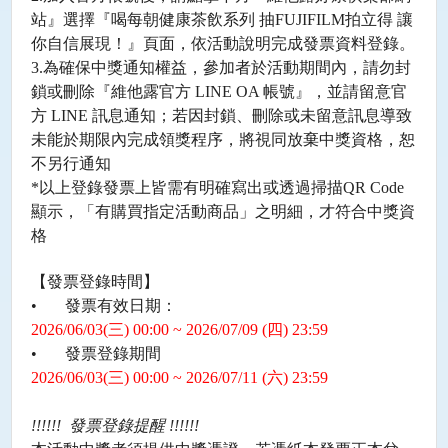
站』選擇『喝每朝健康茶飲系列 抽FUJIFILM拍立得 讓
你自信展現！』頁面，依活動說明完成發票資料登錄。
3.為確保中獎通知權益，參加者於活動期間內，請勿封
鎖或刪除『維他露官方 LINE OA 帳號』，並請留意官
方 LINE 訊息通知；若因封鎖、刪除或未留意訊息導致
未能於期限內完成領獎程序，將視同放棄中獎資格，恕
不另行通知
*以上登錄發票上皆需有明確寫出或透過掃描QR Code
顯示，「有購買指定活動商品」之明細，才符合中獎資
格
【發票登錄時間】
•
發票有效日期：
2026/06/03(
三
) 00:00 ~ 2026/07/09 (
四
) 23:59
•
發票登錄期間
2026/06/03(
三
) 00:00 ~ 2026/07/11 (
六
) 23:59
!!!!!!
發票登錄提醒
!!!!!!