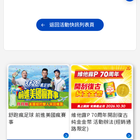
舒跑瘋足球 前進美國瘋賽
維他露P 70周年開刮復古
事
純金金幣 活動辦法(經銷通
路限定)