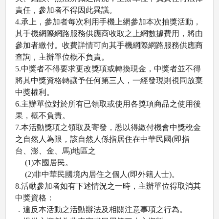
責任，參加者不得因此異議。
4.
承上，參加者每次利用手機上網參加本次抽獎活動，
其手機網際網路服務供應商收取之上網數據費用，將由
參加者繳付。收費詳情可向其手機網際網路服務供應商
查詢，主辦單位概不負責。
5.
中獎者不得要求更改獎項或轉換現金，中獎者並不得
將其中獎資格轉讓予任何第三人，一經發現則視同放棄
中獎權利。
6.
主辦單位對於所有已領取或使用各獎項商品之使用後
果，概不負責。
7.
本活動獎項之領取及寄發，悉以得繳付機會中獎稅金
之自然人為限，該自然人係指居住在中華民國
(
即指
台、澎、金、馬
)
地區之
(1)
本國居民。
(2)
非中華民國境內居住之個人
(
即外籍人士
)
。
8.
活動參加者如有下述情況之一時，主辦單位得取消其
中獎資格：
．違反本活動之活動辦法及相關注意事項之行為。