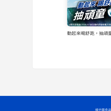
動起來喝舒跑，抽頑童
維他露食品