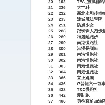
20
192
TFA_癱瘓補給
21
226
大世科
22
232
新北永和後備
23
233
連城魔法學院
24
251
防風少女
25
288
跟蜘蛛人跑步
26
289
稻處亂跑步
27
299
南港慢跑社
28
300
港慢長訓班
29
301
南港慢跑社
30
302
南港慢跑社
31
303
南港慢跑社
32
304
南港慢跑社
33
366
立正跑團
34
436
i7普龍宮一號
35
438
T&C慢跑社
36
442
愛亂跑
37
480
勇往直前加油