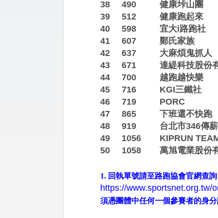
38
490
健康垰山團
39
512
健康跑起來
40
598
宜大i路跑社
41
607
鄭氏家族
42
637
大麻煩鬼抓人
43
671
達緹科技股份
44
700
越跑越快樂
45
716
KGI三鐵社
46
719
PORC
47
865
下班還不快跑
48
919
台北市346傳
49
1056
KIPRUN TEA
50
1058
萬旭電業股份
1.
回執單號請至路跑協會官網查詢
https://www.sportsnet.org.tw
須憑團體中任何一個參賽者的身分