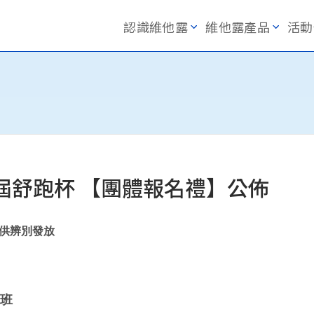
認識維他露
維他露產品
活動
23屆舒跑杯 【團體報名禮】公佈
供辨別發放
7班