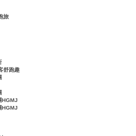
跑旅
所
客舒跑趣
團
團
HGMJ
HGMJ