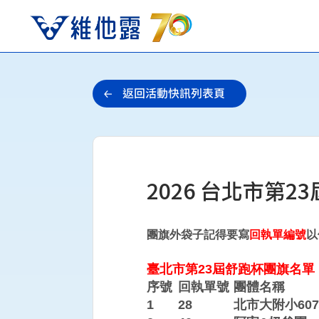
2026 台北市第
團旗外袋子記得要寫
回執單編號
以
臺北市第23屆舒跑杯團旗名單
序號
回執單號
團體名稱
1
28
北市大附小60