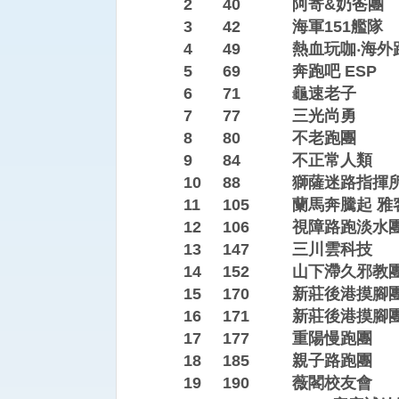
2
40
阿寄&奶爸團
3
42
海軍151艦隊
4
49
熱血玩咖‧海外
5
69
奔跑吧 ESP
6
71
龜速老子
7
77
三光尚勇
8
80
不老跑團
9
84
不正常人類
10
88
獅薩迷路指揮
11
105
蘭馬奔騰起 雅
12
106
視障路跑淡水
13
147
三川雲科技
14
152
山下滯久邪教
15
170
新莊後港摸腳團
16
171
新莊後港摸腳團
17
177
重陽慢跑團
18
185
親子路跑團
19
190
薇閣校友會