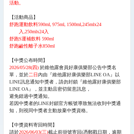
活動。
【活動商品】
舒跑運動飲料
590ml, 975ml, 1500ml,245mlx24
入
,250mlx24
入
舒跑
S
運補飲料
590ml
舒跑鹼性離子水
850ml
【中獎公布時間】
2026/05/28(
四
)
於維他露會員好康俱樂部公告中獎名
單，並於
二日
內由『維他露好康俱樂部
LINE OA
』以
LINE
訊息通知中獎者，請勿封鎖『維他露好康俱樂部
LINE OA
』，並主動且密切留意訊息，
避免錯過中獎通知。
若因中獎者的
LINE
封鎖官方帳號導致無法收到中獎通
知，則視同中獎者主動放棄中獎資格。
【中獎資料寄回時間】
請於
2026/06/03(
三
)
截止前掛號寄回
(
憑郵戳日期，逾期