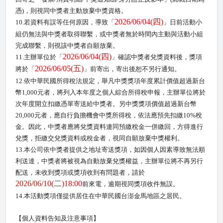
憑
)
，則視同中獎者主動放棄中獎資格。
2026/06/04(
四
)
10.
若資料有誤等任何原因，導致「
」日前活動小
組仍無法與中獎者取得聯繫，或中獎者無於時間內主動與活動小組
完成聯繫，則視該中獎者自願放棄。
2026/06/04(
四
)
11.
主辦單位於「
」確認中獎者兌獎資料後，獎項
2026/06/05(
五
)
將於「
」前寄出，寄出後恕不另行通知。
12.
依中華民國所得稅法規定，舉凡中獎獎項年度累計價值超過新台
幣
1,000
元者，將列入本年度之個人綜合所得稅申報，主辦單位將於
次年度開立扣繳憑單寄送給中獎者。另中獎獎項價值超過新台幣
20,000
元者，應自行負擔機會中獎所得稅，依法應預先扣繳
10%
稅
金。因此，中獎者應將兌獎資料連同預繳稅金一併繳回，方得進行
兌獎，拒繳交兌獎資料或稅金者，視同自願放棄中獎權利。
13.
本公司依中獎者提供之地址寄送獎項，如因個人因素導致無法順
利送達，中獎者將被視為自動放棄兌獎權益，主辦單位將不再另行
配送，未收到獎項或獎項收到有問題者，請於
2026/06/10(
二
)18:00
前來電，逾期視同獎項收件無誤。
14.
本活動獎項僅提供居住在中華民國台澎金馬地區之居民。
【個人資料告知及注意事項】