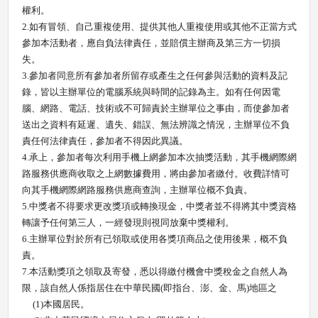
權利。
2.
如有冒領、自己重複使用、提供其他人重複使用或其他不正當方式
參加本活動者，應自負法律責任，並賠償主辦商及第三方一切損
失。
3.
參加者同意所有參加者所留存或產生之任何參與活動的資料及記
錄，皆以主辦單位的電腦系統與時間的記錄為主。如有任何因電
腦、網路、電話、技術或不可歸責於主辦單位之事由，而使參加者
送出之資料有延遲、遺失、錯誤、無法辨識之情況，主辦單位不負
責任何法律責任，參加者不得因此異議。
4.
承上，參加者每次利用手機上網參加本次抽獎活動，其手機網際網
路服務供應商收取之上網數據費用，將由參加者繳付。收費詳情可
向其手機網際網路服務供應商查詢，主辦單位概不負責。
5.
中獎者不得要求更改獎項或轉換現金，中獎者並不得將其中獎資格
轉讓予任何第三人，一經發現則視同放棄中獎權利。
6.
主辦單位對於所有已領取或使用各獎項商品之使用後果，概不負
責。
7.
本活動獎項之領取及寄發，悉以得繳付機會中獎稅金之自然人為
限，該自然人係指居住在中華民國
(
即指台、澎、金、馬
)
地區之
(1)
本國居民。