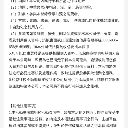
（
1
）期間：本公司因執行業務所需之保存期限。
（
2
）地區：中華民國
(
即指台、澎、金、馬等地區
)
。
（
3
）對象：參與本登錄發票抽獎之消費者。
（
4
）方式：電腦、書面、網路、電話、傳真或以自動化機器或其他
非自動化之利用方式。
（
5
）參加者如欲閱覽、變更、刪除個資或要求本公司停止蒐集、處
理及利用個人資料，請以書面或口頭通知維他露客服專線
0800-035-
658
要求辦理。而本公司依法得酌收必要成本費用。
5.
您可以自由選擇是否提供相關個人資料，若您願意提供相關個人資
料予本公司時，即視為您已清楚了解本公司蒐集、處理或利用您個
人資料之目的及用途。惟若您拒絕提供相關個人資料，本公司將無
法進行必要之審核及處理作業，致無法提供您參與此活動之服務。
6.
如您往後不願繼續接收到本公司所提供之產品資訊，請撥打客服專
線主動聯絡本公司，本公司將不再進行相關訊息之推播。
【其他注意事項】
1.
本活動事項載明於活動頁面中，參加本活動之同時，即同意接受本
活動注意事項之規範。如有違反本活動注意事項之行為，主辦單位
得取消其參加或中獎資格，並對於任何破壞本活動之行為保留相關