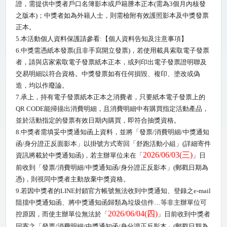
證，需提供中獎者戶口名簿影本或戶籍謄本正本
(
需為
3
個月內核發
之版本
)
；中獎者如為外籍人士，則需檢附有效護照影本及中獎發票
正本。
5.
本活動個人資料保護請參看
:
【個人資料告知及注意事項】
6.
中獎需憑紙本發票
(
且非手寫開立發票
)
，若使用載具索取電子發票
者，請與店家索取電子發票紙本正本，或列印出電子發票證明聯及
交易明細以符合資格。中獎發票如有任何損毀、複印、塗改或偽
造，均以作廢論。
7.
承上，持有電子發票紙本正本之消費者，只要紙本電子發票上的
QR CODE
能掃描出消費明細，且消費明細中有購買指定活動產品，
並於活動指定的發票有效日期內購買，即符合抽獎資格。
8.
中獎者需填妥中獎通知函上資料，並將「發票
/
消費明細
/
中獎通知
函
/
身分證正反面影本」以掛號方式寄回「舒跑活動小組」
(
詳細寄件
2026/06/03(
三
)
資訊將載於中獎通知函
)
，若主辦單位未在「
」日
前收到「發票
/
消費明細
/
中獎通知函
/
身分證正反影本」
(
郵戳日期為
憑
)
，則視同中獎者主動放棄中獎資格。
9.
若因中獎者的
LINE
封鎖官方帳號無法收到中獎通知、登錄之
e-mail
阻擋中獎通知函、將中獎通知函歸類為垃圾信件…等非主辦單位可
2026/06/04(
四
)
控原因，而使主辦單位無法於「
」日前收到中獎者
回寄之「發票
/
消費明細
/
中獎通知函
/
身分證正反影本」
(
郵戳日期為