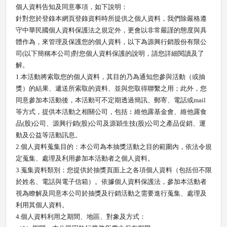
個人資料告知及同意事項，如下說明：
針對您於登錄本網頁登錄資料時所提供之個人資料，我們除嚴格遵
守中華民國個人資料保護法之規定外，更會以非常嚴謹的態度與具
體作為，來管理及保護您的個人資料，以下為源興行銷股份有限公
司
(
以下簡稱本公司
)
對您個人資料保護的說明，請您詳細閱讀及了
解。
1.
本活動將索取您的個人資料，其目的乃為通知您參與活動（或抽
獎）的結果、遞送所索取的資料、並與您取得聯繫之用；此外，您
同意參加本活動後，本活動可不定期透過簡訊、郵寄、電話或
mail
等方式，提供本活動之相關公司，包括︰維他露基金會、維他露食
品
(
股
)
公司、源興行銷
(
股
)
公司及源穎生技
(
股
)
公司之產品促銷、運
動及公益等活動訊息。
2.
個人資料蒐集目的：本公司為本抽獎活動之目的範圍內，依法令規
定蒐集、處理及利用參加本活動者之個人資料。
3.
蒐集資料類別：您提供於抽獎頁面上之各項個人資料（包括但不限
於姓名、電話與電子信箱）。依據個人資料保護法，參加本活動者
視為瞭解及同意本公司於抽獎及行銷活動之需要進行蒐集、處理及
利用其個人資料。
4.
個人資料利用之期間、地區、對象及方式：