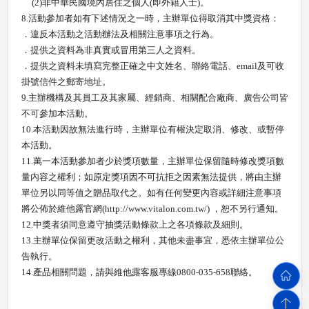
(2)
非中華民國境內居住之個人
(
即外籍人士
)
。
8.
活動參加者如有下述情況之一時，主辦單位得取消其中獎資格：
．違反本活動之活動辦法及相關注意事項之行為。
．提供之資料為非真實或冒用第三人之資料。
．提供之資料未填寫完整正確之中文姓名、聯絡電話、
email
及可收
掛號信件之郵寄地址。
9.
主辦機構及其員工及其家屬、經銷商、相關配合廠商、廣告公司皆
不可參加本活動。
10.
本活動因故無法進行時，主辦單位有權決定取消、修改、或暫停
本活動。
11.
萬一本活動參加者少於獎項數量，主辦單位保留隨時修改獎項數
量內容之權利；如原定獎項因不可抗拒之因素無法提供，將由主辦
單位另以同等值之贈品取代之。如有任何變更內容或詳細注意事項
將公佈於維他露官網
(http://www.vitalon.com.tw/)
，恕不另行通知。
12.
中獎者須同意遵守抽獎活動條款上之各項條款及細則。
13.
主辦單位保留更改活動之權利，其他未盡事宜，悉依主辦單位公
告執行。
14.
產品相關問題，請與維他露客服專線
0800-035-658
聯絡。