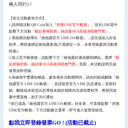
兩人同行
)
！
【首次活動參加方式】
1.
請掃描活動
QR Code
加入『
舒跑
LINE
官方帳號
』，並於
LINE
當中
點擊下方活動『
動起來喝舒跑，抽頑童
OGS
高雄演唱會門票
』。
2.
系統將自動導向『維他露官方
LINE OA
帳號』，請完成加入好友
程序，將快速綁定維他露會員
(
只需綁定一次，未來登錄參與活動更
快速
)
。
3.
加入官方帳號後，請點擊下方『維他露好康俱樂部網站』選擇『
動
起來喝舒跑，抽頑童
OGS
高雄演唱會門票
』頁面，依活動說明完成
發票資料登錄。
4.
為確保中獎通知權益，參加者於活動期間內，請勿封鎖或刪除『維
他露官方
LINE OA
帳號』，並請留意官方
LINE
訊息通知；若因封
鎖、刪除或未留意訊息導致未能於期限內完成領獎程序，將視同放
棄中獎資格，恕不另行通知
*
若已成為『維他露官方
LINE OA
帳號』好友者，可直接點擊『舒跑
LINE
官方帳號』下方活動圖文選單，即可進入發票登錄頁。
點我立即登錄發票GO
! (活動已截止)