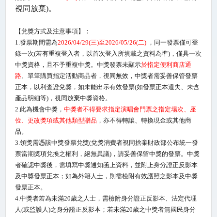
視同放棄
)
。
【兌獎方式及注意事項】：
1.
發票期間需為
2026/04/29(
三
)
至
2026/05/26(
二
)
，同一發票僅可登
錄一次
(
若有重複登入者，以首次登入所填載之資料為準
)
，僅具一次
中獎資格，且不予重複中獎。中獎發票未顯示
於指定便利商店通
路
、單筆購買指定活動商品者，視同無效，中獎者需妥善保管發票
正本，以利查證兌獎，如未能出示有效發票
(
如發票正本遺失、未含
產品明細等
)
，視同放棄中獎資格。
2.
此為機會中獎，
中獎者不得要求指定演唱會門票之指定場次、座
位、更改獎項或其他類型贈品
，亦不得轉讓、轉換現金或其他商
品。
3.
領獎需憑該中獎發票兌獎
(
兌獎消費者視同捨棄財政部公布統一發
票當期奬項兌換之權利，絕無異議
)
，請妥善保留中獎的發票。中獎
者確認中獎後，需填寫中獎通知函上資料，並附上身分證正反影本
及中獎發票正本；如為外籍人士，則需檢附有效護照之影本及中獎
發票正本。
4.
中獎者若為未滿
20
歲之人士，需檢附身分證正反影本、法定代理
人
(
或監護人
)
之身分證正反影本；若未滿
20
歲之中獎者無國民身分