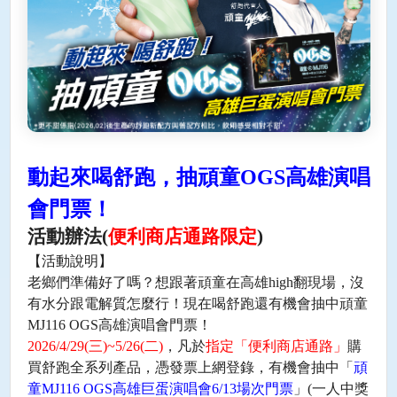
動起來喝舒跑，抽頑童OGS高雄演唱
會門票！
活動辦法
(
便利商店通路限定
)
【活動說明】
老鄉們準備好了嗎？想跟著頑童在高雄
high
翻現場，沒
有水分跟電解質怎麼行！現在喝舒跑還有機會抽中頑童
MJ116 OGS
高雄演唱會門票！
2026/4/29(
三
)~5/26(
二
)
，凡於
指定「便利商店通路」
購
買舒跑全系列產品，憑發票上網登錄，有機會抽中「
頑
童
MJ116 OGS
高雄巨蛋演唱會
6/13
場次門票
」
(
一人中獎