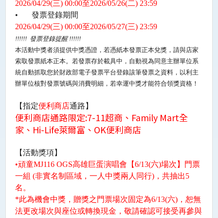
2026/04/29(
三
) 00:00
至
2026/05/26(
二
) 23:59
•
發票登錄期間
2026/04/29(
三
) 00:00
至
2026/05/27(
三
) 23:59
!!!!!!
發票登錄提醒
!!!!!!
本活動中獎者須提供中獎憑證，若憑紙本發票正本兌獎，請與店家
索取發票紙本正本。若發票存於載具中，自動視為同意主辦單位系
統自動抓取您於財政部電子發票平台登錄該筆發票之資料，以利主
辦單位核對發票號碼與消費明細，若幸運中獎才能符合領獎資格！
【指定
便利商店
通路】
便利商店通路限定
:7-11
超商、
Family Mart
全
家、
Hi-Life
萊爾富、
OK
便利商店
【活動獎項】
•頑童
MJ116 OGS
高雄巨蛋演唱會
【
6/13(
六
)
場次】
門票
一組
(
非實名制區域，一人中獎兩人同行
)
，共抽出
5
名。
*
此為機會中獎，贈獎之門票場次固定為
6/13(
六
)
，恕無
法更改場次與座位或轉換現金，敬請確認可接受再參與