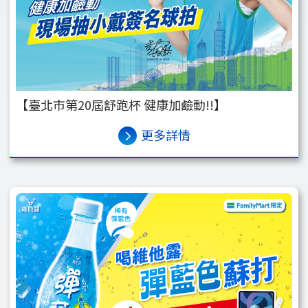
【臺北市第20屆舒跑杯 健康加鹼動!!】
更多詳情