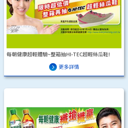
每朝健康超輕體驗~整箱抽HI-TEC超輕絲瓜鞋!
更多詳情