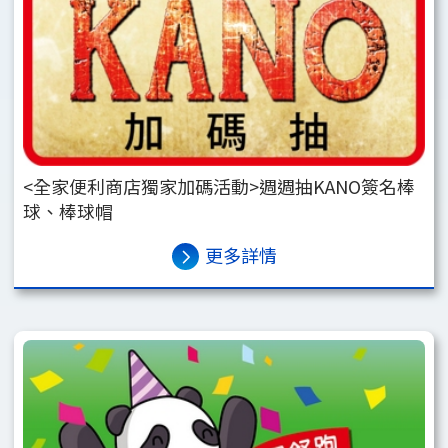
<全家便利商店獨家加碼活動>週週抽KANO簽名棒
球、棒球帽
更多詳情