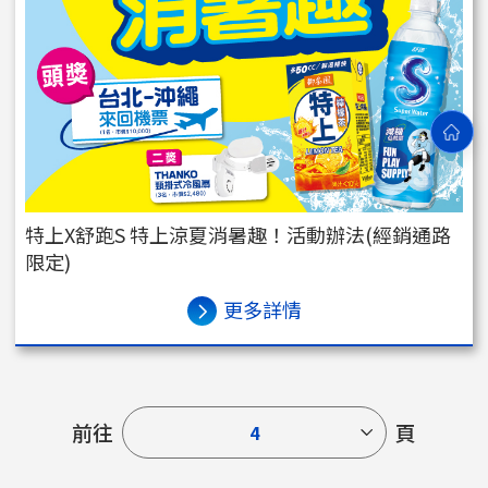
特上X舒跑S 特上涼夏消暑趣！活動辦法(經銷通路
限定)
更多詳情
前往
頁
4