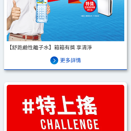
【舒跑鹼性離子水】箱箱有獎 享清淨
更多詳情