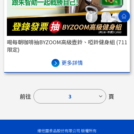
喝每朝咖啡抽BYZOOM高級壺鈴、啞鈴健身組 (711
限定)
更多詳情
前往
頁
3
維他露食品股份有限公司 版權所有