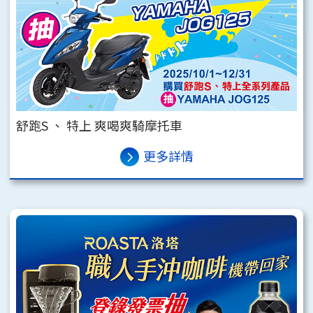
舒跑S 、 特上 爽喝爽騎摩托車
更多詳情