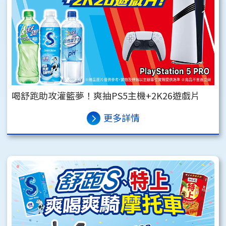
喝舒跑助攻灌籃夢！爽抽PS5主機+2K26遊戲片
更多詳情