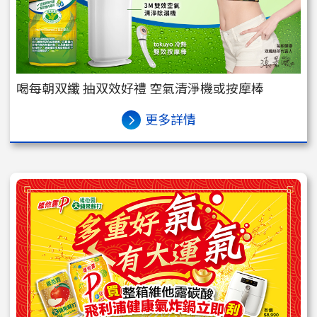
喝每朝双纖 抽双效好禮 空氣清淨機或按摩棒
更多詳情