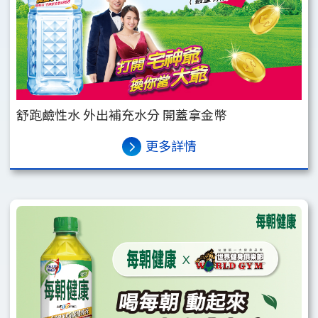
舒跑鹼性水 外出補充水分 開蓋拿金幣
更多詳情