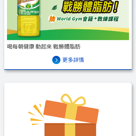
喝每朝健康 動起來 戰勝體脂肪
更多詳情