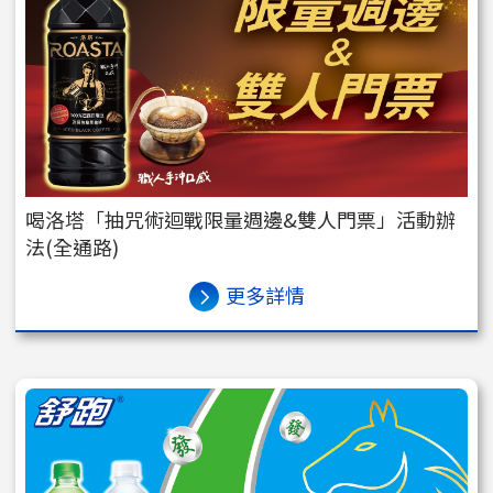
喝洛塔「抽咒術迴戰限量週邊&雙人門票」活動辦
法(全通路)
更多詳情