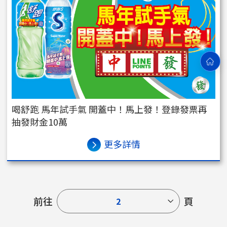
喝舒跑 馬年試手氣 開蓋中！馬上發！登錄發票再
抽發財金10萬
更多詳情
前往
頁
2