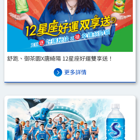
舒跑、御茶園X唐綺陽 12星座好運雙享送！
更多詳情