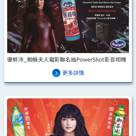
優鮮沛_蜘蛛夫人電影聯名抽PowerShot影音相機
更多詳情