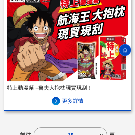
特上動漫祭 –魯夫大抱枕現買現刮！
更多詳情
前往
頁
15